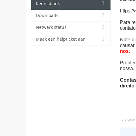
Kennisbank
https:/
Downloads
Para re
Netwerk status
contato
Maak een helpticket aan
Note q
causar
nos.
Problem
nossa.
Contas
direito
0 gebru