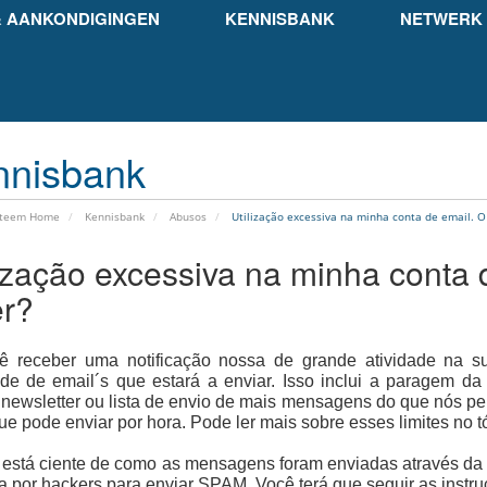
& AANKONDIGINGEN
KENNISBANK
NETWERK 
nnisbank
steem Home
Kennisbank
Abusos
Utilização excessiva na minha conta de email. O
lização excessiva na minha conta 
er?
ê receber uma notificação nossa de grande atividade na sua
de de email´s que estará a enviar.
Isso inclui a paragem da
newsletter ou lista de envio de mais mensagens do que nós pe
ue pode enviar por hora.
Pode ler mais sobre esses limites 
está ciente de como as mensagens foram enviadas através da 
da por hackers para enviar SPAM.
Você terá que seguir as instr