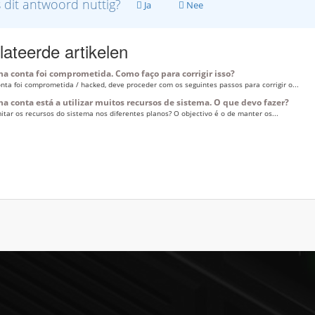
 dit antwoord nuttig?
Ja
Nee
ateerde artikelen
a conta foi comprometida. Como faço para corrigir isso?
onta foi comprometida / hacked, deve proceder com os seguintes passos para corrigir o...
a conta está a utilizar muitos recursos de sistema. O que devo fazer?
itar os recursos do sistema nos diferentes planos? O objectivo é o de manter os...