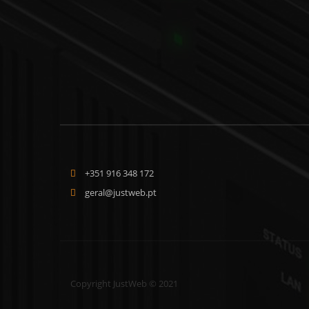
+351 916 348 172
geral@justweb.pt
Copyright JustWeb © 2021