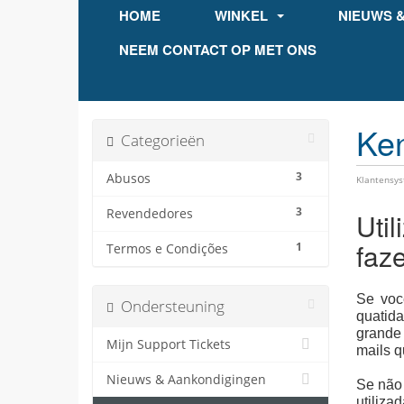
HOME
WINKEL
NIEUWS 
NEEM CONTACT OP MET ONS
Ke
Categorieën
3
Abusos
Klantensy
3
Revendedores
Uti
faz
1
Termos e Condições
Se voc
Ondersteuning
quatida
grande 
Mijn Support Tickets
mails q
Nieuws & Aankondigingen
Se não 
utiliza