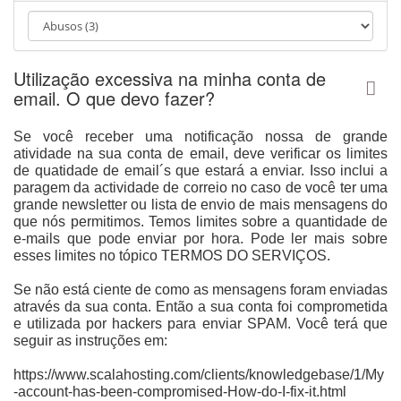
a
t
i
o
Utilização excessiva na minha conta de
n
email. O que devo fazer?
Se você receber uma notificação nossa de grande
atividade na sua conta de email, deve verificar os limites
de quatidade de email´s que estará a enviar.
Isso inclui a
paragem da actividade de correio no caso de você ter uma
grande newsletter ou lista de envio de mais mensagens do
que nós permitimos.
Temos limites sobre a quantidade de
e-mails que pode enviar por hora.
Pode ler mais sobre
esses limites no tópico TERMOS DO SERVIÇOS.
Se não está ciente de como as mensagens foram enviadas
através da sua conta. Então a sua conta foi comprometida
e utilizada por hackers para enviar SPAM.
Você terá que
seguir as instruções em:
https://www.scalahosting.com/clients/knowledgebase/1/My
-account-has-been-compromised-How-do-I-fix-it.html