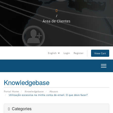
/
Área de Clientes
English
Login
Register
View Cart
T
o
g
Knowledgebase
g
l
e
Portal Home
Knowledgebase
Abusos
n
Utilização excessiva na minha conta de email. O que devo fazer?
a
v
i
Categories
g