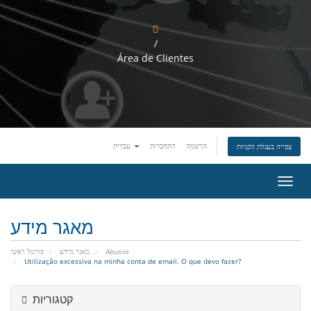
/
Área de Clientes
הרשמה
התחברות
עברית
צפייה בעגלת הקניות
ה
פ
ע
ל
מאגר מידע
ת
נ
פורטל ראשי
מאגר מידע
Abusos
י
Utilização excessiva na minha conta de email. O que devo fazer?
ו
ו
ט
קטגוריות