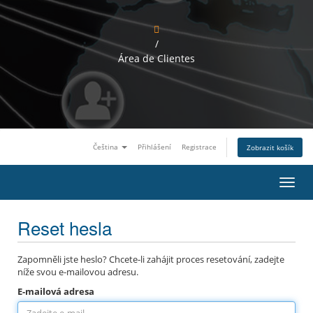
/
Área de Clientes
Čeština
Přihlášení
Registrace
Zobrazit košík
P
ř
e
Reset hesla
p
n
o
u
Zapomněli jste heslo? Chcete-li zahájit proces resetování, zadejte
t
níže svou e-mailovou adresu.
n
E-mailová adresa
a
v