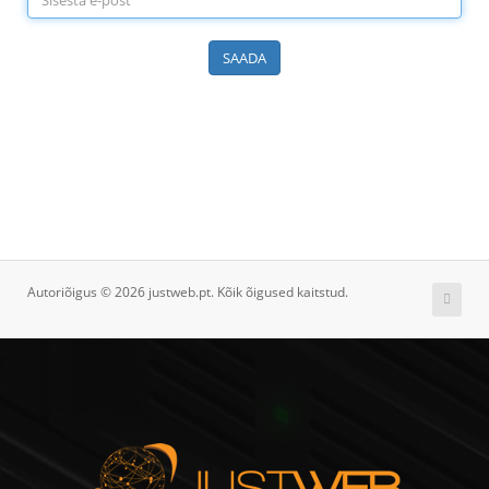
i
g
e
SAADA
e
r
i
m
i
n
e
Autoriõigus © 2026 justweb.pt. Kõik õigused kaitstud.