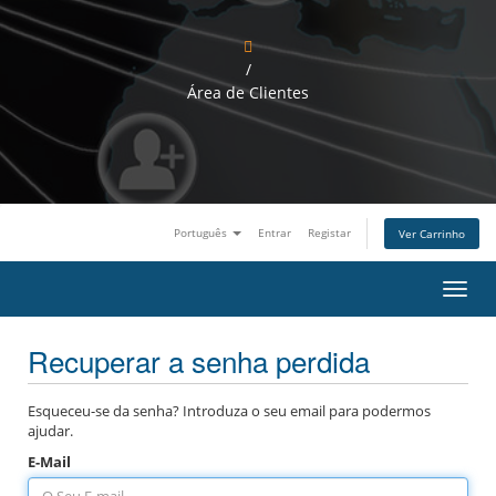
/
Área de Clientes
Português
Entrar
Registar
Ver Carrinho
A
l
t
Recuperar a senha perdida
e
r
n
a
Esqueceu-se da senha? Introduza o seu email para podermos
r
ajudar.
n
E-Mail
a
v