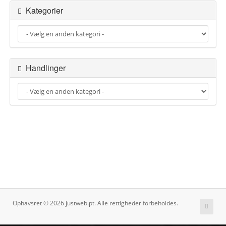
t
Kategorier
i
o
n
Handlinger
Ophavsret © 2026 justweb.pt. Alle rettigheder forbeholdes.