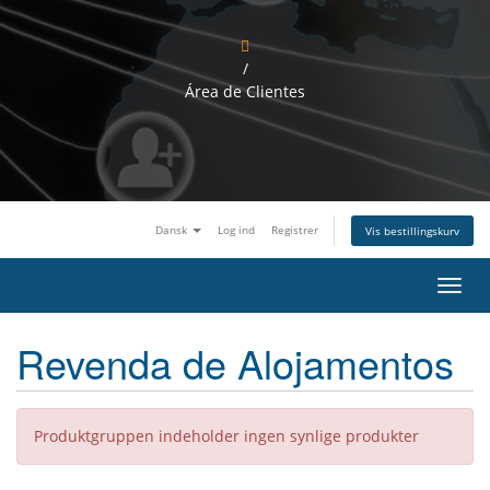
/
Área de Clientes
Dansk
Log ind
Registrer
Vis bestillingskurv
S
k
i
Revenda de Alojamentos
f
t
n
a
v
Produktgruppen indeholder ingen synlige produkter
i
g
a