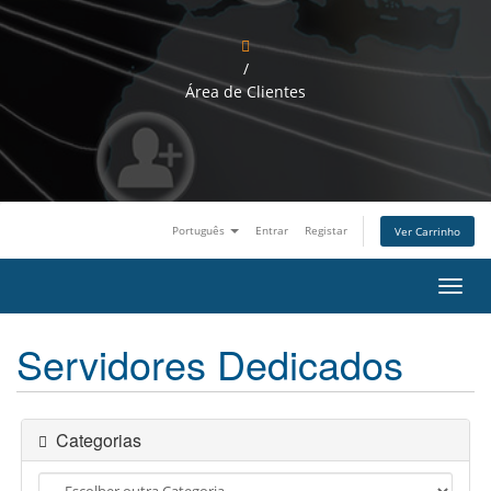
/
Área de Clientes
Português
Entrar
Registar
Ver Carrinho
A
l
t
Servidores Dedicados
e
r
n
a
r
Categorias
n
a
v