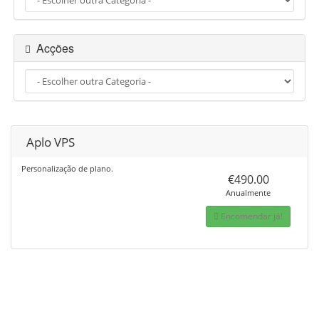
e
g
a
Acções
ç
ã
o
Aplo VPS
Personalização de plano.
€490.00
Anualmente
Encomendar já!