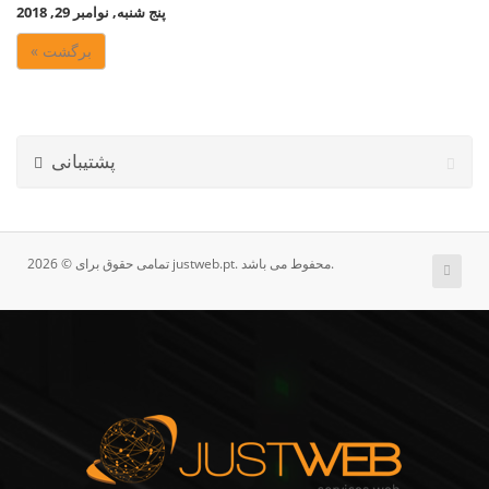
پنج شنبه, نوامبر 29, 2018
« برگشت
پشتیبانی
تمامی حقوق برای © 2026 justweb.pt. محفوط می باشد.