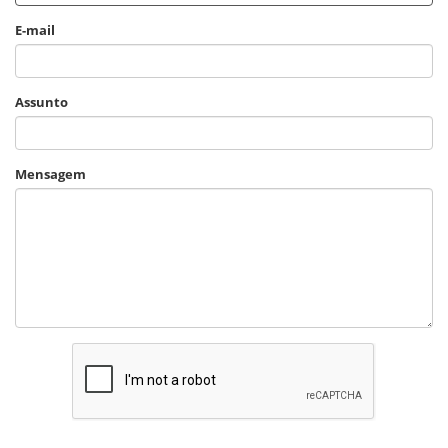
e
E-mail
g
a
ç
ã
Assunto
o
Mensagem