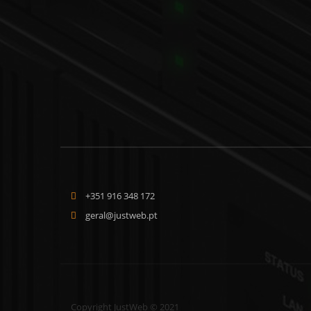
+351 916 348 172
geral@justweb.pt
Copyright JustWeb © 2021