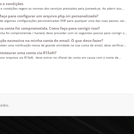
 e condições
e condições regem as normas dos serviços prestados pela Justweb.pt. Ao aderir aos...
aço para configurar um arquivo php.ini personalizado?
 de algumas configurações personalizadas PHP para qualquer uma das suas pastas, vai...
a conta foi comprometida. Como faço para corrigir isso?
onta foi comprometida / hacked, deve proceder com os seguintes passos para corrigir o...
ação excessiva na minha conta de email. O que devo fazer?
eber uma notificação nossa de grande atividade na sua conta de email, deve verificar...
estaurar uma conta via R1Soft?
urar arquivos via R1Soft, deve entrar no cPanel da conta em causa com o nome de...
vados.