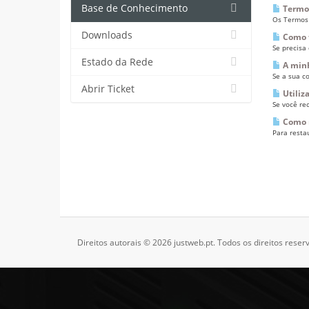
Base de Conhecimento
Termos
Os Termos 
Downloads
Como f
Se precisa
Estado da Rede
A minh
Se a sua c
Abrir Ticket
Utiliz
Se você rec
Como r
Para resta
Direitos autorais © 2026 justweb.pt. Todos os direitos reser