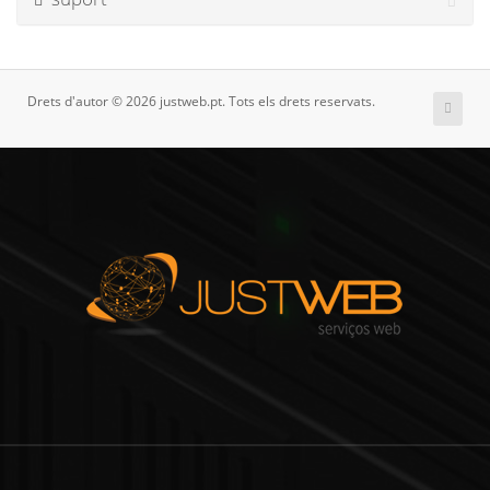
Drets d'autor © 2026 justweb.pt. Tots els drets reservats.