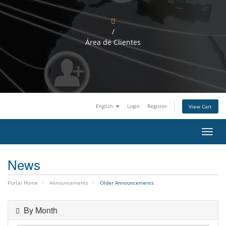
/
Área de Clientes
English
Login
Register
View Cart
T
o
g
News
g
l
e
Portal Home
Announcements
Older Announcements
n
a
v
By Month
i
g