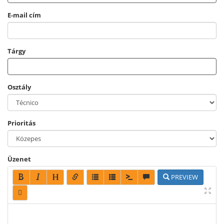
g
E-mail cím
á
c
i
ó
Tárgy
r
a
Osztály
Prioritás
Üzenet
PREVIEW