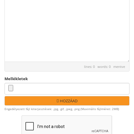
lines: 0 words: 0
mentve
Mellékletek
HOZZÁAD
Engedélyezett fájl kiterjesztések: .jpg, .gif, .jpeg, .png (Maximális fájlméret: 2MB)