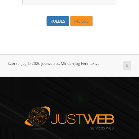
MÉGSE
Szerzői jog © 2026 justweb.pt. Minden Jog Fenntartva.