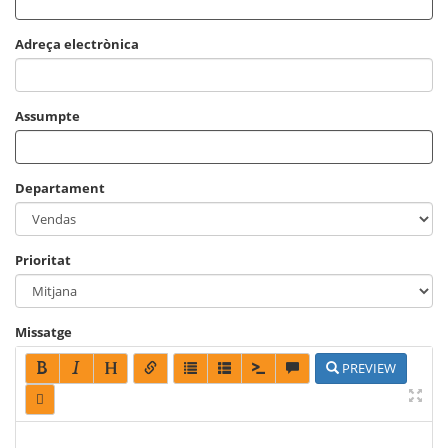
e
g
Adreça electrònica
a
c
i
ó
Assumpte
Departament
Prioritat
Missatge
PREVIEW