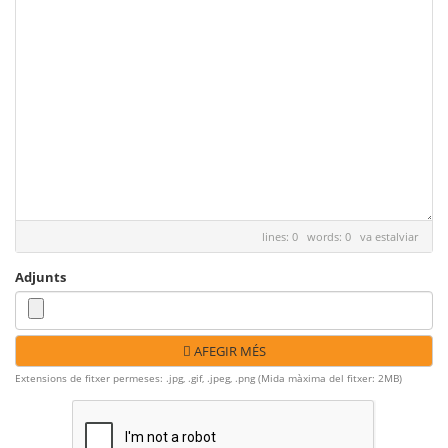
lines: 0 words: 0
va estalviar
Adjunts
AFEGIR MÉS
Extensions de fitxer permeses: .jpg, .gif, .jpeg, .png (Mida màxima del fitxer: 2MB)