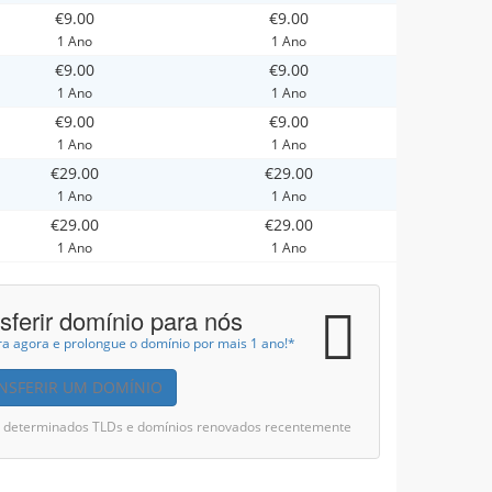
€9.00
€9.00
1 Ano
1 Ano
€9.00
€9.00
1 Ano
1 Ano
€9.00
€9.00
1 Ano
1 Ano
€29.00
€29.00
1 Ano
1 Ano
€29.00
€29.00
1 Ano
1 Ano
sferir domínio para nós
ra agora e prolongue o domínio por mais 1 ano!*
NSFERIR UM DOMÍNIO
ui determinados TLDs e domínios renovados recentemente