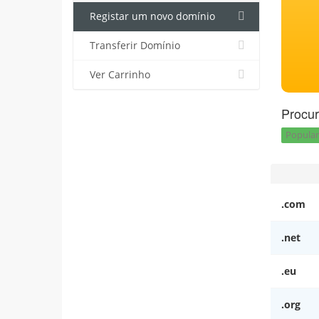
Registar um novo domínio
Transferir Domínio
Ver Carrinho
Procur
Popular 
.com
.net
.eu
.org