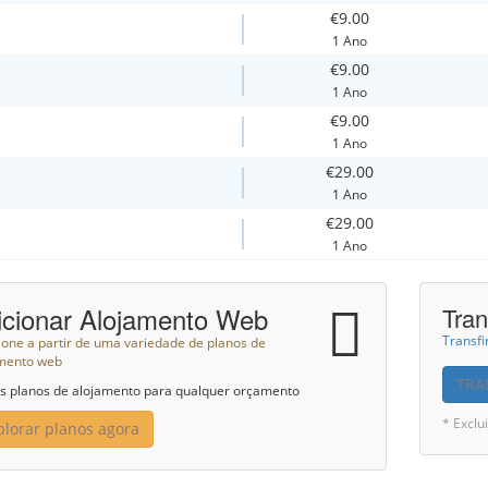
€9.00
1 Ano
€9.00
1 Ano
€9.00
1 Ano
€29.00
1 Ano
€29.00
1 Ano
icionar Alojamento Web
Tran
Transfi
ione a partir de uma variedade de planos de
mento web
TRA
 planos de alojamento para qualquer orçamento
* Excl
plorar planos agora