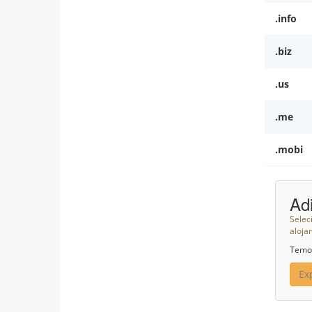
.info
.biz
.us
.me
.mobi
Ad
Selec
aloja
Temos
Ex