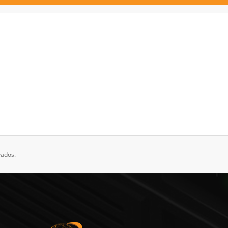
vados.