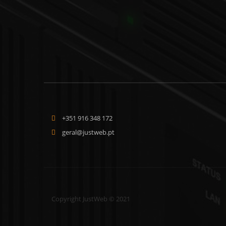
+351 916 348 172
geral@justweb.pt
Copyright JustWeb © 2021