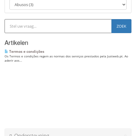
-
/
u
i
t
s
c
Artikelen
h
a
Termos e condições
k
Os Termos e condições regem as normas dos serviços prestados pela Justweb.pt. Ao
e
aderir aos...
l
e
n
Ondersteuning