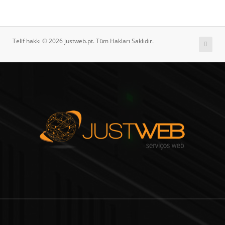
Telif hakkı © 2026 justweb.pt. Tüm Hakları Saklıdır.