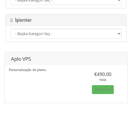
ğ
i
ş
İşlemler
t
i
r
Aplo VPS
Personalização de plano.
€490.00
Yıllık
Satın Al