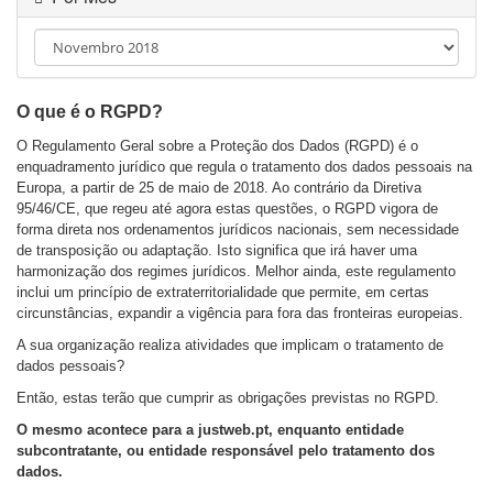
e
g
a
ç
ã
O que é o RGPD?
o
O Regulamento Geral sobre a Proteção dos Dados (RGPD) é o
enquadramento jurídico que regula o tratamento dos dados pessoais na
Europa, a partir de 25 de maio de 2018. Ao contrário da Diretiva
95/46/CE, que regeu até agora estas questões, o RGPD vigora de
forma direta nos ordenamentos jurídicos nacionais, sem necessidade
de transposição ou adaptação. Isto significa que irá haver uma
harmonização dos regimes jurídicos. Melhor ainda, este regulamento
inclui um princípio de extraterritorialidade que permite, em certas
circunstâncias, expandir a vigência para fora das fronteiras europeias.
A sua organização realiza atividades que implicam o tratamento de
dados pessoais?
Então, estas terão que cumprir as obrigações previstas no RGPD.
O mesmo acontece para a justweb.pt, enquanto entidade
subcontratante, ou entidade responsável pelo tratamento dos
dados.