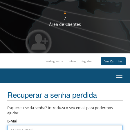
/
Área de Clientes
Português
Entrar
Registar
Ver Carrinho
A
l
t
Recuperar a senha perdida
e
r
n
a
Esqueceu-se da senha? Introduza o seu email para podermos
r
ajudar.
n
E-Mail
a
v