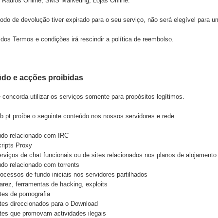
, Rádios Online, SMS Marketing, Lojas Online.
odo de devolução tiver expirado para o seu serviço, não será elegível para 
dos Termos e condições irá rescindir a política de reembolso.
do e acções proibidas
 concorda utilizar os serviços somente para propósitos legítimos.
b.pt
proíbe o seguinte conteúdo nos nossos servidores e rede.
do relacionado com IRC
ripts Proxy
rviços de chat funcionais ou de sites relacionados nos planos de alojamento 
do relacionado com torrents
ocessos de fundo iniciais nos servidores partilhados
rez, ferramentas de hacking, exploits
tes de pornografia
tes direccionados para o Download
tes que promovam actividades ilegais