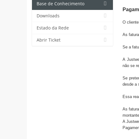
Base de Conhecimento
Pagam
Downloads
O client
Estado da Rede
As fatur
Abrir Ticket
Se a fatu
A
Justwe
não se r
Se prete
desde a 
Essa rea
As fatur
montante
A
Justwe
Pagament