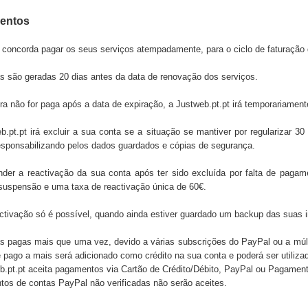
entos
e concorda pagar os seus serviços atempadamente, para o ciclo de faturação 
as são geradas 20 dias antes da data de renovação dos serviços.
ra não for paga após a data de expiração, a Justweb.pt.pt irá temporariament
b.pt.pt
irá excluir a sua conta se a situação se mantiver por regularizar 
esponsabilizando pelos dados guardados e cópias de segurança.
nder a reactivação da sua conta após ter sido excluída por falta de pagam
suspensão e uma taxa de reactivação única de 60€.
ctivação só é possível, quando ainda estiver guardado um backup das suas 
as pagas mais que uma vez, devido a várias subscrições do PayPal ou a mú
 pago a mais será adicionado como crédito na sua conta e poderá ser utiliza
b.pt.pt
aceita pagamentos via Cartão de Crédito/Débito, PayPal ou Pagament
os de contas PayPal não verificadas não serão aceites.