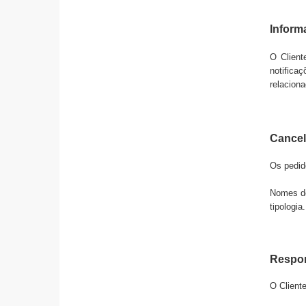
Inform
O Client
notifica
relaciona
Cance
Os pedid
Nomes de
tipologia.
Respon
O Client