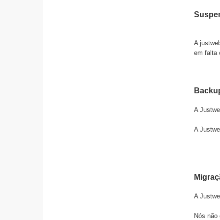
Suspen
A justwe
em falta 
Backu
A
Justwe
A
Justwe
Migraç
A
Justwe
Nós não g