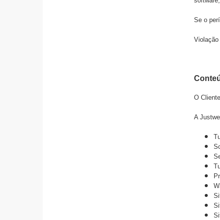
software
Se o perí
Violação 
Conteú
O Cliente
A
Justwe
Tu
Sc
Se
Tu
Pr
Wa
Si
Si
Si