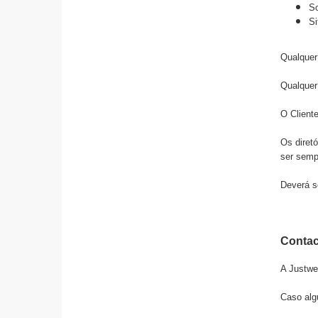
Sc
Si
Qualquer
Qualquer
O Client
Os diret
ser semp
Deverá se
Contac
A
Justwe
Caso alg