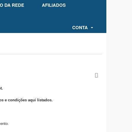
O DA REDE
AFILIADOS
CONTA
t.
s e condições aqui listados.
ento.