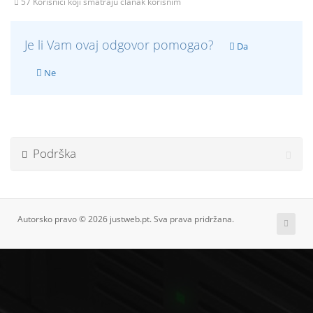
57 Korisnici koji smatraju članak korisnim
Je li Vam ovaj odgovor pomogao?
Da
Ne
Podrška
Autorsko pravo © 2026 justweb.pt. Sva prava pridržana.