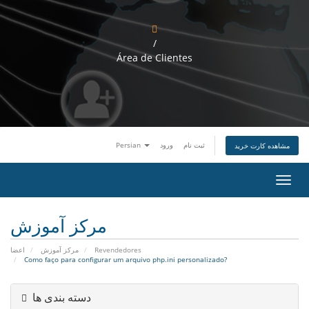
/
Área de Clientes
Persian
ورود
ثبت نام
مشاهده کارت خرید
ت
غ
ی
ی
مرکز آموزش
ر
و
اعضا
مرکز آموزش
Revendedores
ض
Como faço para configurar um arquivo php.ini personalizado?
ع
ی
ت
دسته بندی ها
ن