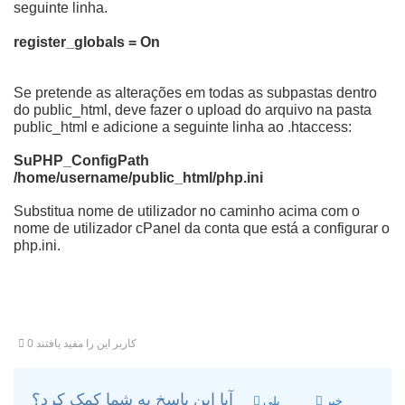
seguinte linha.
register_globals = On
Se pretende as alterações em todas as subpastas dentro
do public_html, deve fazer o upload do arquivo na pasta
public_html e adicione a seguinte linha ao .htaccess:
SuPHP_ConfigPath
/home/username/public_html/php.ini
Substitua nome de utilizador no caminho acima com o
nome de
utilizador
cPanel da conta que está a configurar o
php.ini.
0 کاربر این را مفید یافتند
آیا این پاسخ به شما کمک کرد؟
خیر
بلی