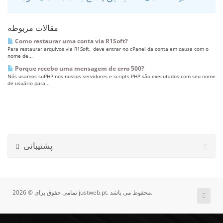
مقالات مربوطه
Como restaurar uma conta via R1Soft?
Para restaurar arquivos via R1Soft, deve entrar no cPanel da conta em causa com o
nome de...
Porque recebo uma mensagem de erro 500?
Nós usamos suPHP nos nossos servidores e scripts PHP são executados com seu nome
de usuário para...
پشتیبانی
تمامی حقوق برای © 2026 justweb.pt. محفوط می باشد.