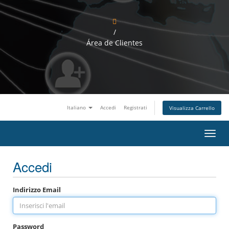
/
Área de Clientes
Italiano
Accedi
Registrati
Visualizza Carrello
A
t
t
Accedi
i
v
a
N
Indirizzo Email
a
v
i
g
Password