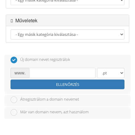
g
á
c
Műveletek
i
ó
r
a
Új domain nevet regisztrálok
www.
ELLENŐRZÉS
Átregisztrálom a domain nevemet
Már van domain nevem, azt használom