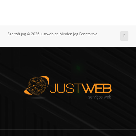
Szerzői jog © 2026 justweb.pt. Minden Jog Fenntartva.