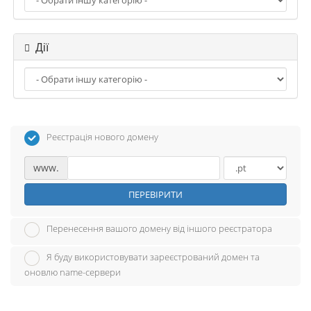
н
а
в
Дії
і
г
а
ц
і
ю
Реєстрація нового домену
www.
ПЕРЕВІРИТИ
Перенесення вашого домену від іншого реєстратора
Я буду використовувати зареєстрований домен та
оновлю name-сервери