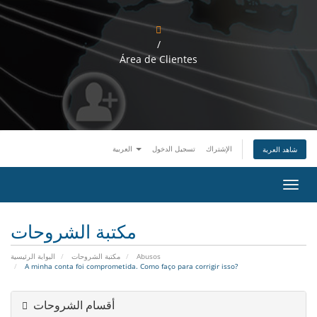
/
Área de Clientes
الإشتراك
تسجيل الدخول
العربية
شاهد العربة
ت
ب
د
ي
مكتبة الشروحات
ل
ا
البوابة الرئيسية
مكتبة الشروحات
Abusos
ل
A minha conta foi comprometida. Como faço para corrigir isso?
ت
ن
ق
أقسام الشروحات
ل