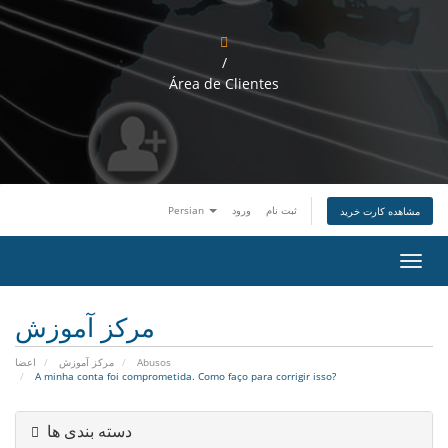
/
Área de Clientes
Persian
ورود
ثبت نام
مشاهده کارت خرید
ت
غ
ی
ی
مرکز آموزش
ر
و
اعضا
مرکز آموزش
Abusos
ض
A minha conta foi comprometida. Como faço para corrigir isso?
ع
ی
ت
دسته بندی ها
ن