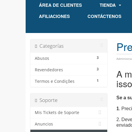
ÁREA DE CLIENTES
TIENDA
AFILIACIONES
CONTÁCTENOS
Pre
Categorías
3
Abusos
Administra
3
Revendedores
A m
iss
1
Termos e Condições
Se a s
Soporte
1
. Prec
Mis Tickets de Soporte
2. Deve
Anuncios
enviado