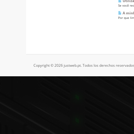
Utiliz
Se você rec
A minh
Por que lim
Copyright © 2026 justweb.pt. Todos los derechos reservados