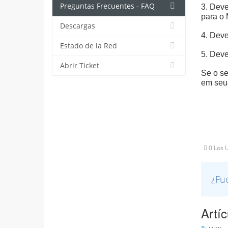
Preguntas Frecuentes - FAQ
3. Deve
para o 
Descargas
4. Deve
Estado de la Red
5. Deve
Abrir Ticket
Se o se
em seus
0 Los U
¿Fue
Artí