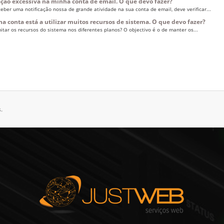
ação excessiva na minha conta de email. O que devo fazer?
eber uma notificação nossa de grande atividade na sua conta de email, deve verificar...
a conta está a utilizar muitos recursos de sistema. O que devo fazer?
itar os recursos do sistema nos diferentes planos? O objectivo é o de manter os...
.