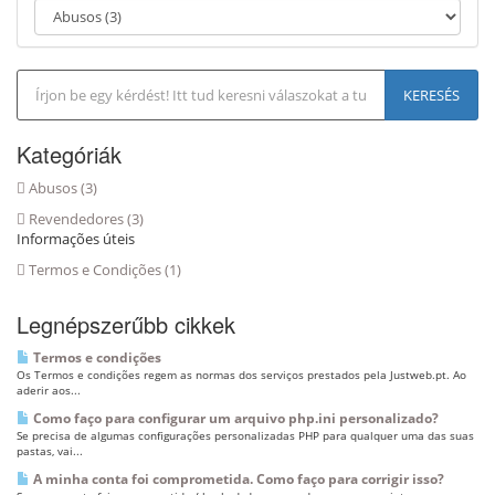
g
á
c
i
ó
r
a
Kategóriák
Abusos (3)
Revendedores (3)
Informações úteis
Termos e Condições (1)
Legnépszerűbb cikkek
Termos e condições
Os Termos e condições regem as normas dos serviços prestados pela Justweb.pt. Ao
aderir aos...
Como faço para configurar um arquivo php.ini personalizado?
Se precisa de algumas configurações personalizadas PHP para qualquer uma das suas
pastas, vai...
A minha conta foi comprometida. Como faço para corrigir isso?