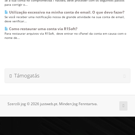
Se a sua conta foi comprometida / hacked, deve proceder com os seguintes passos
para corrigir o...
Utilização excessiva na minha conta de email. O que devo fazer?
Se você receber uma notificação nossa de grande atividade na sua conta de email,
deve verificar...
Como restaurar uma conta via R1Soft?
Para restaurar arquivos via R1Soft, deve entrar no cPanel da conta em causa com o
nome de...
Támogatás
Szerzői jog © 2026 justweb.pt. Minden Jog Fenntartva.