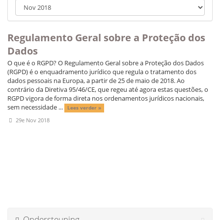
-
/
u
i
Regulamento Geral sobre a Proteção dos
t
Dados
s
c
O que é o RGPD? O Regulamento Geral sobre a Proteção dos Dados
h
(RGPD) é o enquadramento jurídico que regula o tratamento dos
a
dados pessoais na Europa, a partir de 25 de maio de 2018. Ao
k
contrário da Diretiva 95/46/CE, que regeu até agora estas questões, o
e
RGPD vigora de forma direta nos ordenamentos jurídicos nacionais,
l
sem necessidade ...
Lees verder »
e
29e Nov 2018
n
Ondersteuning