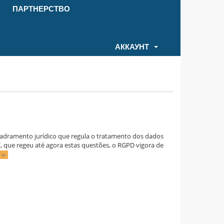
ПАРТНЕРСТВО
АККАУНТ
adramento jurídico que regula o tratamento dos dados
E, que regeu até agora estas questões, o RGPD vigora de
 »