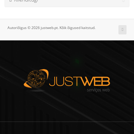
Autoriõigus © 2026 justweb.pt. Kõik õigused kaitstud.