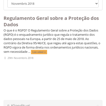
i
g
e
e
Regulamento Geral sobre a Proteção dos
r
Dados
i
m
O que é o RGPD? O Regulamento Geral sobre a Proteção dos Dados
i
(RGPD) é o enquadramento jurídico que regula o tratamento dos
n
dados pessoais na Europa, a partir de 25 de maio de 2018. Ao
e
contrário da Diretiva 95/46/CE, que regeu até agora estas questões, o
RGPD vigora de forma direta nos ordenamentos jurídicos nacionais,
sem necessidade ...
Loe edasi »
29th Novembris 2018
Klienditugi