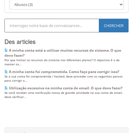
a
v
i
g
a
t
i
Des articles
o
n
A minha conta está a utilizar muitos recursos de sistema. O que
devo fazer?
Por que limitar os recursos do sistema nos diferentes planos? O objectivo é o de
manter os...
A minha conta foi comprometida. Como faço para corrigir isso?
Se a sua conta foi comprometida / hacked, deve proceder com os seguintes passos
para corrigir o...
Utilização excessiva na minha conta de email. O que devo fazer?
Se você receber uma notificação nossa de grande atividade na sua conta de email,
deve verificar...