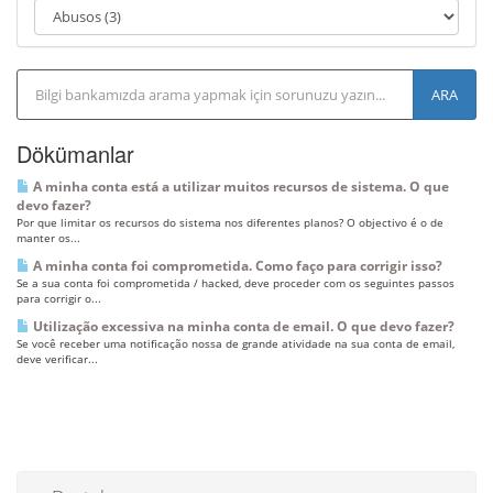
ğ
i
ş
t
i
r
Dökümanlar
A minha conta está a utilizar muitos recursos de sistema. O que
devo fazer?
Por que limitar os recursos do sistema nos diferentes planos? O objectivo é o de
manter os...
A minha conta foi comprometida. Como faço para corrigir isso?
Se a sua conta foi comprometida / hacked, deve proceder com os seguintes passos
para corrigir o...
Utilização excessiva na minha conta de email. O que devo fazer?
Se você receber uma notificação nossa de grande atividade na sua conta de email,
deve verificar...