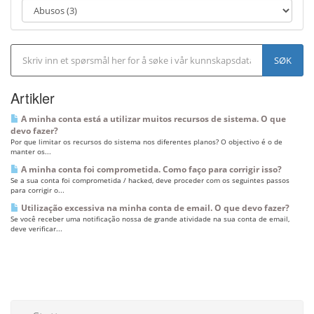
j
o
n
Artikler
A minha conta está a utilizar muitos recursos de sistema. O que
devo fazer?
Por que limitar os recursos do sistema nos diferentes planos? O objectivo é o de
manter os...
A minha conta foi comprometida. Como faço para corrigir isso?
Se a sua conta foi comprometida / hacked, deve proceder com os seguintes passos
para corrigir o...
Utilização excessiva na minha conta de email. O que devo fazer?
Se você receber uma notificação nossa de grande atividade na sua conta de email,
deve verificar...